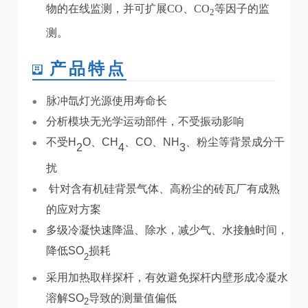
物的在线监测，并可扩展CO、CO
等因子的监
2
测。
产品特点
脉冲氙灯光源使用
寿命长
分析模块无光学运动部件，不受振动影响
不受H
O、CH
、CO、NH
、粉尘等背景成分干
2
4
3
扰
针对含有机硅背景气体、高粉尘的砖瓦厂有成熟
的应对方案
多级冷凝快速降温、除水，减少气、水接触时间，
降低SO
损耗
2
采用加热取样探杆，有效避免探杆内壁形成冷凝水
溶解SO
导致的测量值偏低
2